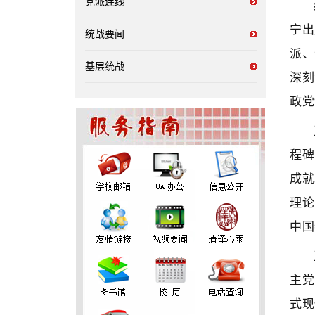
党派连线
宁出
统战要闻
派、
基层统战
深刻
政党
程碑
成就
理论
中国
主党
式现